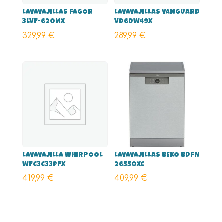
LAVAVAJILLAS FAGOR
LAVAVAJILLAS VANGUARD
3LVF-620MX
VD6DW49X
329,99
€
289,99
€
LAVAVAJILLA WHIRPOOL
LAVAVAJILLAS BEKO BDFN
WFC3C33PFX
26550XC
419,99
€
409,99
€