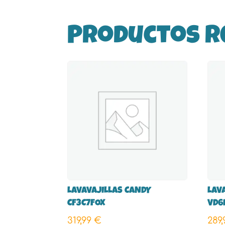
Productos r
LAVAVAJILLAS CANDY
LAV
CF3C7FOX
VD6
319,99
€
289