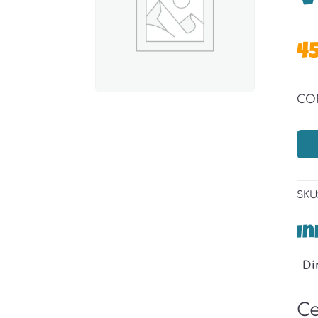
4
CO
SKU
In
Di
Ce