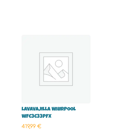
LAVAVAJILLA WHIRPOOL
WFC3C33PFX
419,99
€