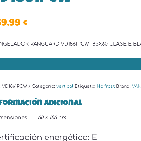
59,99
€
NGELADOR VANGUARD VD1861PCW 185X60 CLASE E B
:
VD1861PCW
Categoría:
vertical
Etiqueta:
No frost
Brand:
VA
formación adicional
mensiones
60 × 186 cm
rtificación energética
:
E