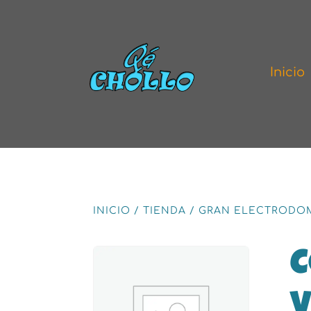
Inicio
INICIO
/
TIENDA
/
GRAN ELECTRODO
C
V