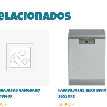
elacionados
AVAJILLAS VANGUARD
LAVAVAJILLAS BEKO BDFN
DW49X
26550XC
,99
€
409,99
€