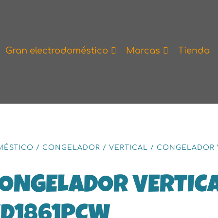
Gran electrodoméstico
Marcas
Tienda
MÉSTICO
/
CONGELADOR
/
VERTICAL
/
CONGELADOR V
ONGELADOR VERTIC
D1861PCW