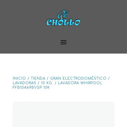
INICIO
/
TIENDA
/
GRAN ELECTRODOMÉSTICO
/
LAVADORAS
/
10 KG.
/
LAVADORA WHIRPOOL
FFB10469BVSP 10K