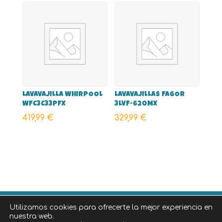
LAVAVAJILLA WHIRPOOL
LAVAVAJILLAS FAGOR
WFC3C33PFX
3LVF-620MX
419,99
€
329,99
€
Utilizamos cookies para ofrecerte la mejor experiencia en
©
2026
Diseñado por
iNova Cloud
, una empresa de
nuestra web.