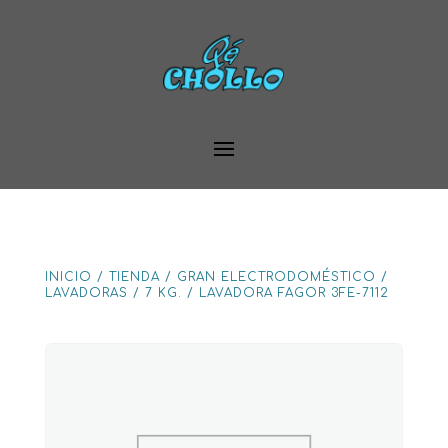
INICIO
/
TIENDA
/
GRAN ELECTRODOMÉSTICO
/
LAVADORAS
/
7 KG.
/
LAVADORA FAGOR 3FE-7112