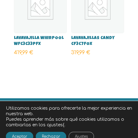
LAVAVAJILLA WHIRPOOL
LAVAVAJILLAS CANDY
WFC3C33PFX
CF3C7FOX
419,99
€
319,99
€
Utilizamos cookies para ofrecerte la mejor experiencia en
©
2026
Diseñado por
iNova Cloud
, una empresa de
nuestra web.
Grupo iNova
.
|
Aviso legal
|
Política de privacidad
|
Puedes aprender más sobre qué cookies utilizamos o
cambiarlas en los ajustes{.
Política de cookies
|
Política de devoluciones y
reembolsos
Aceptar
Rechazar
Ajustes