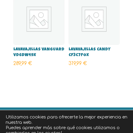
LAVAVAJILLAS VANGUARD
LAVAVAJILLAS CANDY
VD6DW49X
CF3C7FOX
289,99
€
319,99
€
Utilizamos cookies para ofrecerte la mejor experiencia en
©
2026
Diseñado por
iNova Cloud
, una empresa de
nuestra web.
Grupo iNova
.
|
Aviso legal
|
Política de privacidad
|
Puedes aprender más sobre qué cookies utilizamos o