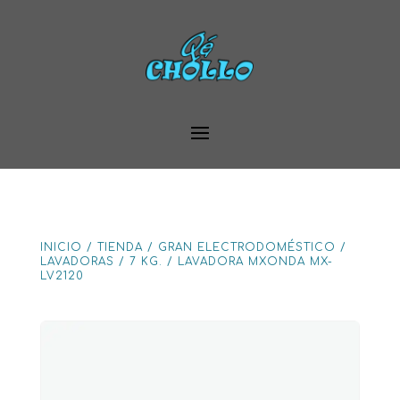
INICIO
/
TIENDA
/
GRAN ELECTRODOMÉSTICO
/
LAVADORAS
/
7 KG.
/
LAVADORA MXONDA MX-
LV2120