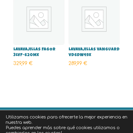
LAVAVAJILLAS FAGOR
LAVAVAJILLAS VANGUARD
3LVF-620MX
VD6DW49X
329,99
€
289,99
€
Utilizamos cookies para ofrecerte la mejor experiencia en
©
2026
Diseñado por
iNova Cloud
, una empresa de
nuestra web.
Grupo iNova
.
|
Aviso legal
|
Política de privacidad
|
Puedes aprender más sobre qué cookies utilizamos o