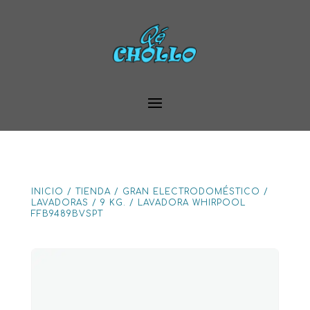
INICIO
/
TIENDA
/
GRAN ELECTRODOMÉSTICO
/
LAVADORAS
/
9 KG.
/
LAVADORA WHIRPOOL
FFB9489BVSPT