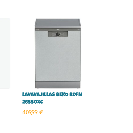
LAVAVAJILLAS BEKO BDFN
26550XC
409,99
€