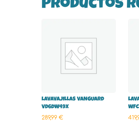
Productos r
LAVAVAJILLAS VANGUARD
LAV
VD6DW49X
WFC
289,99
€
419