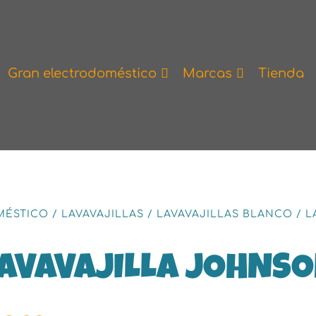
Gran electrodoméstico
Marcas
Tienda
MÉSTICO
/
LAVAVAJILLAS
/
LAVAVAJILLAS BLANCO
/
L
AVAVAJILLA JOHNS