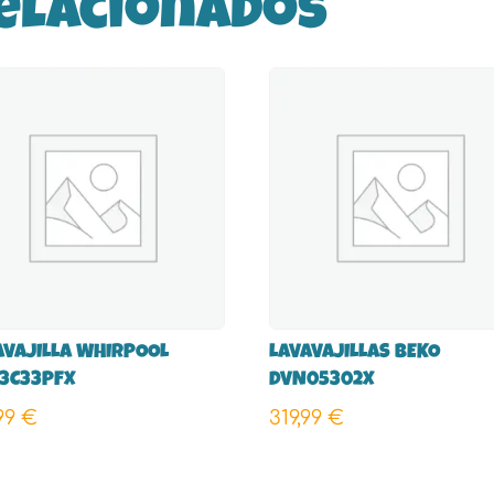
elacionados
AVAJILLA WHIRPOOL
LAVAVAJILLAS BEKO
3C33PFX
DVN05302X
,99
€
319,99
€