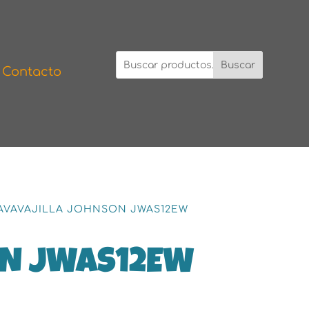
Buscar
Contacto
AVAVAJILLA JOHNSON JWAS12EW
ON JWAS12EW