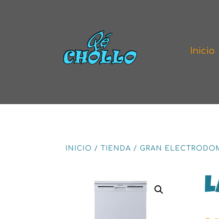
Inicio
INICIO
/
TIENDA
/
GRAN ELECTRODO
L