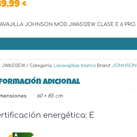
89,99
€
VAVAJILLA JOHNSON MOD JWAS12EW CLASE E 6 PRO.
:
JWAS12EW
Categoría:
Lavavajillas blanco
Brand:
JONHSON
formación adicional
mensiones
60 × 85 cm
rtificación energética
:
E