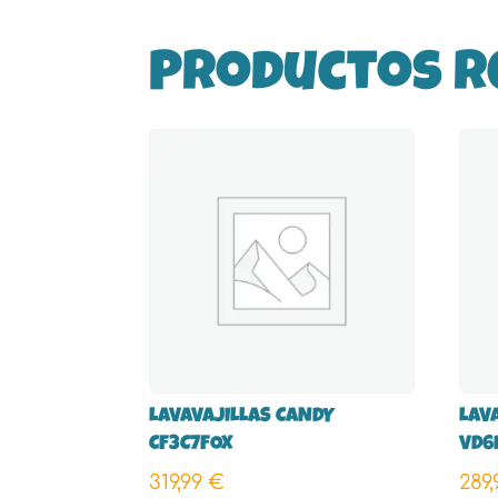
Productos r
LAVAVAJILLAS CANDY
LAV
CF3C7FOX
VD6
319,99
€
289