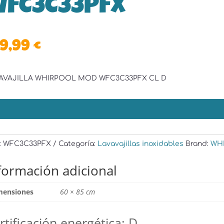
FC3C33PFX
19,99
€
AVAJILLA WHIRPOOL MOD WFC3C33PFX CL D
:
WFC3C33PFX
Categoría:
Lavavajillas inoxidables
Brand:
WH
formación adicional
mensiones
60 × 85 cm
rtificación energética
:
D