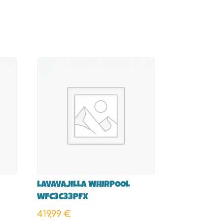
LAVAVAJILLA WHIRPOOL
WFC3C33PFX
419,99
€