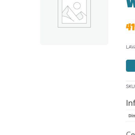
W
4
LAV
SKU
In
Di
Ce