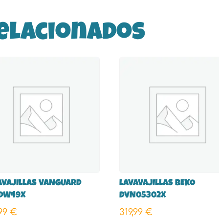
elacionados
AVAJILLAS VANGUARD
LAVAVAJILLAS BEKO
DW49X
DVN05302X
,99
€
319,99
€