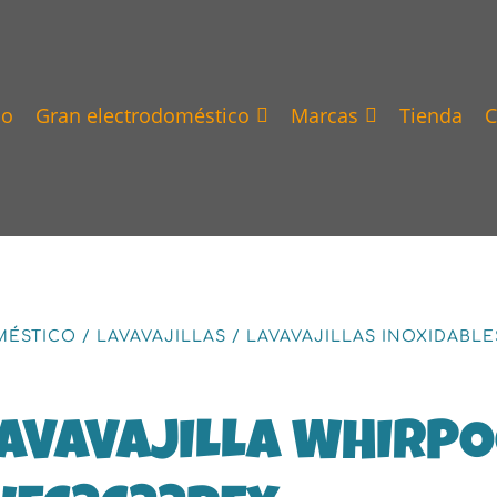
io
Gran electrodoméstico
Marcas
Tienda
C
MÉSTICO
/
LAVAVAJILLAS
/
LAVAVAJILLAS INOXIDABLE
AVAVAJILLA WHIRPO