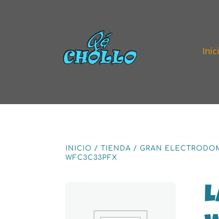
Inic
INICIO
/
TIENDA
/
GRAN ELECTRODO
WFC3C33PFX
L